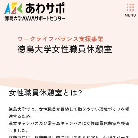
コ
ナ
ン
ビ
テ
ゲ
ン
ー
ツ
シ
へ
ョ
ワークライフバランス支援事業
ス
ン
徳島大学女性職員休憩室
キ
に
ッ
移
プ
動
女性職員休憩室とは?
徳島大学では、女性職員が継続して働きやすい環境づくりを推
進するため、
蔵本キャンパス及び常三島キャンパスに女性職員休憩室を整備
しました。
休憩室には、休憩等多目的に利用できる和室と、仮眠スペース