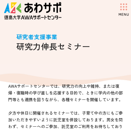
コ
ナ
ン
ビ
テ
ゲ
ン
ー
ツ
シ
へ
ョ
研究者支援事業
ス
ン
研究力伸長セミナー
キ
に
ッ
移
プ
動
AWAサポートセンターでは、研究力の向上や維持、または復
帰・復職時の学び直しを応援する目的で、ときに学内の他の部
門等とも連携を図りながら、各種セミナーを開催しています。
夕方や休日に開催されるセミナーでは、子育て中の方にもご参
加いただきやすいように託児室を併設しております。男女を問
わず、セミナーへのご参加、託児室のご利用をお待ちしており