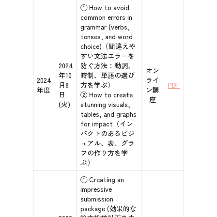
① How to avoid
common errors in
grammar (verbs,
tenses, and word
choice)（間違えや
すい文法エラーを
2024
防ぐ方法：動詞、
オン
年10
時制、単語の選び
2024
ライ
月8
方を学ぶ）
PDF
年度
ン講
日
② How to create
座
(火)
stunning visuals,
tables, and graphs
for impact（イン
パクトのあるビジ
ュアル、表、グラ
フの作り方を学
ぶ）
① Creating an
impressive
submission
package (効果的な