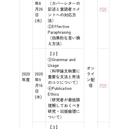
年8
（カバーレターの
月26
記述と査読者コメ
PDF
日
ントへの対応方
(水)
法）
②Effective
Paraphrasing
（効果的な言い換
え方法）
【２】
③Grammar and
Usage
オン
（科学論文執筆に
2020
2020
ライ
重要な文法と用法
年度
年9
ン配
のコツについて）
月16
信
PDF
④Publication
日
Ethics
(水)
（研究者が最低限
理解しておくべき
研究・出版倫理に
ついて）
【３】