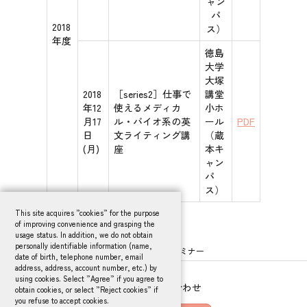
ャン
パ
2018
ス）
年度
徳島
大学
大塚
2018
［series2］仕事で
講堂
年12
使えるメディカ
小ホ
月17
ル・バイオ系の英
ール
PDF
日
文ライティング講
（蔵
(月)
座
本キ
ャン
パ
ス）
This site acquires ”cookies” for the purpose
of improving convenience and grasping the
usage status. In addition, we do not obtain
personally identifiable information (name,
HOME
研究者支援事業
研究力伸長セミナー
date of birth, telephone number, email
address, address, account number, etc.) by
using cookies. Select ”Agree” if you agree to
メールでお問い合わせ
obtain cookies, or select ”Reject cookies” if
you refuse to accept cookies.