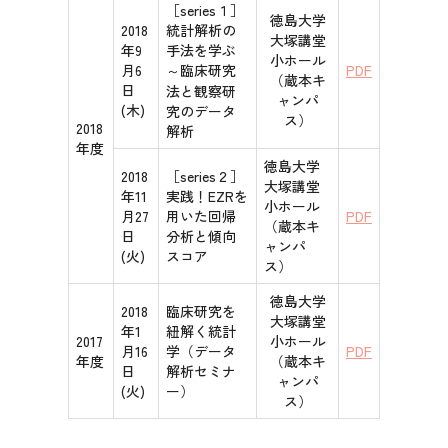
［series１］
徳島大学
2018
統計解析の
大塚講堂
年9
手法を学ぶ
小ホール
月6
～臨床研究
PDF
（蔵本キ
日
法と観察研
ャンパ
(木)
究のデータ
ス）
2018
解析
年度
徳島大学
2018
［series２］
大塚講堂
年11
実践！EZRを
小ホール
月27
用いた回帰
PDF
（蔵本キ
日
分析と傾向
ャンパ
(火)
スコア
ス）
徳島大学
2018
臨床研究を
大塚講堂
年1
紐解く統計
2017
小ホール
月16
学（データ
PDF
年度
（蔵本キ
日
解析セミナ
ャンパ
(火)
ー）
ス）