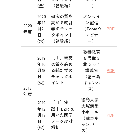
(金)
（初級編）
ー）
2020
研究の質を
オンライ
年12
高める統計
ン配信
2020
月2
学のチェッ
（Zoomウ
PDF
年度
日
クポイント
ェビナ
(水)
（初級編）
ー）
教養教育
［Ⅰ］研究
2019
５号館３
年10
の質を高め
階 ３０１
月15
る統計学の
講義室
PDF
日
チェックポ
（常三島
(火)
イント
キャンパ
2019
ス）
年度
徳島大学
［Ⅱ］実
2019
大塚講堂
年12
践！ EZR を
小ホール
月17
用いた医学
PDF
（蔵本キ
日
データ統計
ャンパ
(火)
解析
ス）