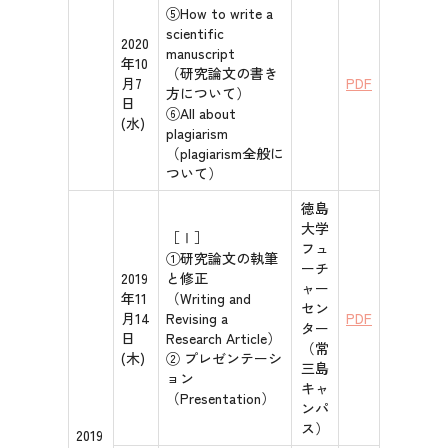
⑤How to write a
scientific
2020
manuscript
年10
（研究論文の書き
月7
PDF
方について）
日
⑥All about
(水)
plagiarism
（plagiarism全般に
ついて）
徳島
大学
［Ⅰ］
フュ
①研究論文の執筆
ーチ
2019
と修正
ャー
年11
（Writing and
セン
月14
Revising a
PDF
ター
日
Research Article）
（常
(木)
② プレゼンテーシ
三島
ョン
キャ
（Presentation）
ンパ
ス）
2019