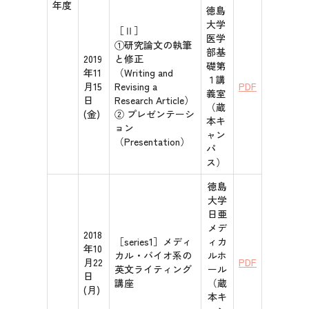
年度
徳島
大学
［Ⅱ］
医学
①研究論文の執筆
部基
2019
と修正
礎第
年11
（Writing and
１講
月15
Revising a
PDF
義室
日
Research Article）
（蔵
(金)
② プレゼンテーシ
本キ
ョン
ャン
（Presentation）
パ
ス）
徳島
大学
日亜
メデ
2018
［series1］メディ
ィカ
年10
カル・バイオ系の
ルホ
月22
PDF
英文ライティング
ール
日
講座
（蔵
(月)
本キ