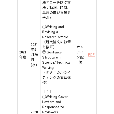
法エラーを防ぐ方
法：動詞、時制、
単語の選び方等を
学ぶ）
①Writing and
Revising a
Research Article
（研究論文の執筆
2021
と修正）
オン
年9
2021
② Sentence
ライ
月29
PDF
年度
Structure in
ン配
日
Science/Technical
信
(水)
Writing
（テクニカルライ
ティングの文章構
造）
【１】
①Writing Cover
Letters and
Responses to
2020
Reviewers