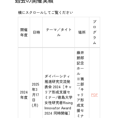
過去の開催実績
プ
ロ
開催
テーマ／タイト
日時
場所
グ
年度
ル
ラ
ム
藤井
節郎
記念
ホー
ル
ダイバーシティ
※第
推進研究交流発
2025
二部
表会 2024［キャ
年3
「キ
2024
リア形成支援セ
月17
ャリ
PDF
年度
ミナー/徳島大学
日
ア形
女性研究者Rising
(月)
成支
Innovator Award
援セ
2024 同時開催］
ミナ