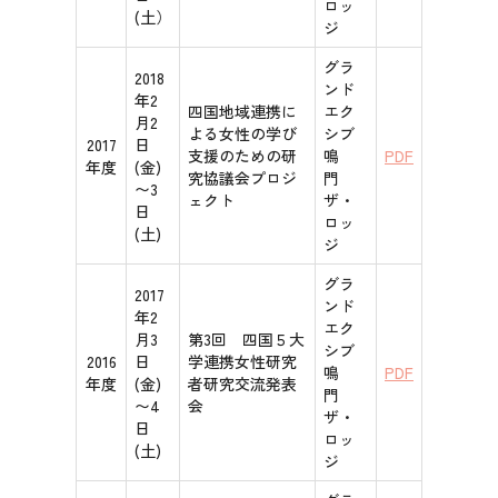
ロッ
(土）
ジ
グラ
2018
ンド
年2
四国地域連携に
エク
月2
よる女性の学び
シブ
2017
日
支援のための研
鳴
PDF
年度
(金)
究協議会プロジ
門
〜3
ェクト
ザ・
日
ロッ
(土)
ジ
グラ
2017
ンド
年2
エク
月3
第3回 四国５大
シブ
2016
日
学連携女性研究
鳴
PDF
年度
(金)
者研究交流発表
門
〜4
会
ザ・
日
ロッ
(土)
ジ