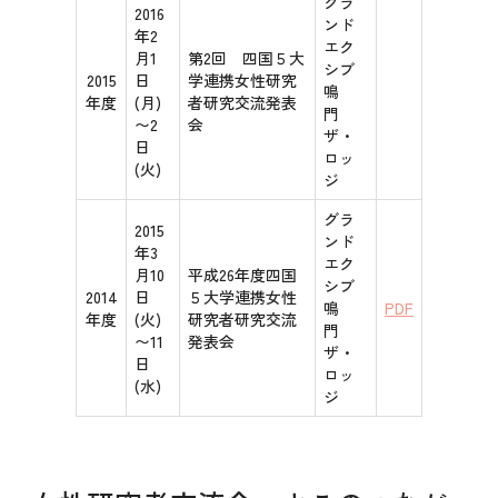
グラ
2016
ンド
年2
エク
月1
第2回 四国５大
シブ
2015
日
学連携女性研究
鳴
年度
(月)
者研究交流発表
門
〜2
会
ザ・
日
ロッ
(火)
ジ
グラ
2015
ンド
年3
エク
月10
平成26年度四国
シブ
2014
日
５大学連携女性
鳴
PDF
年度
(火)
研究者研究交流
門
〜11
発表会
ザ・
日
ロッ
(水)
ジ