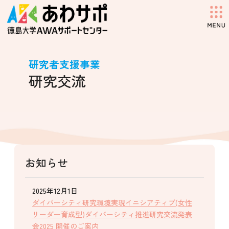
コ
ナ
ン
ビ
テ
ゲ
ン
ー
ツ
シ
へ
ョ
研究者支援事業
ス
ン
研究交流
キ
に
ッ
移
プ
動
お知らせ
2025年12月1日
ダイバーシティ研究環境実現イニシアティブ(女性
リーダー育成型)ダイバーシティ推進研究交流発表
会2025 開催のご案内