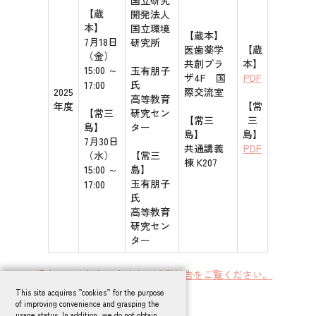
【蔵
開発法人
本】
国立環境
【蔵本】
7月18日
研究所
医歯薬学
【蔵
（金）
共創プラ
本】
15:00 ～
玉有朋子
ザ4F 国
PDF
17:00
氏
2025
際交流室
高等教育
年度
【常
【常三
研究セン
【常三
三
島】
ター
島】
島】
7月30日
共通講義
PDF
（水）
【常三
棟 K207
15:00 ～
島】
玉有朋子
17:00
氏
高等教育
研究セン
ター
過去の開催報告は交流会の活動報告をご覧ください。
This site acquires ”cookies” for the purpose
of improving convenience and grasping the
usage status. In addition, we do not obtain