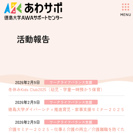
コ
ナ
ン
ビ
テ
ゲ
ン
ー
ツ
シ
へ
ョ
活動報告
ス
ン
キ
に
ッ
移
プ
動
2026年2月9日
ワークライフバランス支援
冬休みKids Club2025（幼児・学童一時預かり保育）
2026年2月9日
ワークライフバランス支援
徳島大学ダイバーシティ推進育児・家事支援セミナー２０２５
2026年2月9日
ワークライフバランス支援
介護セミナー２０２５～仕事と介護の両立／介護離職を防ぐた