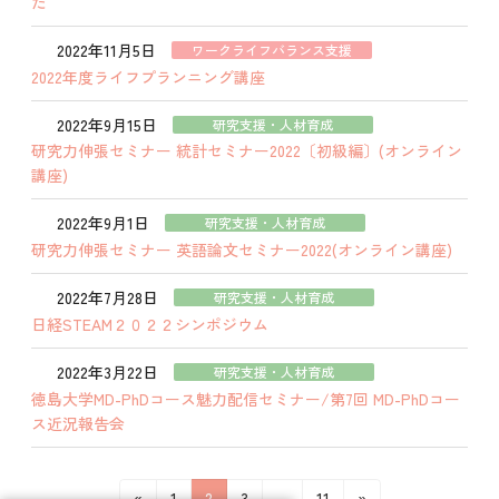
た
2022年11月5日
ワークライフバランス支援
2022年度ライフプランニング講座
2022年9月15日
研究支援・人材育成
研究力伸張セミナー 統計セミナー2022〔初級編〕(オンライン
講座)
2022年9月1日
研究支援・人材育成
研究力伸張セミナー 英語論文セミナー2022(オンライン講座)
2022年7月28日
研究支援・人材育成
日経STEAM２０２２シンポジウム
2022年3月22日
研究支援・人材育成
徳島大学MD-PhDコース魅力配信セミナー/第7回 MD-PhDコー
ス近況報告会
投
固
固
固
固
«
1
2
3
…
11
»