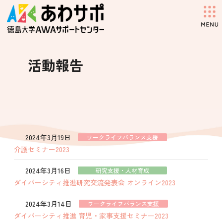
コ
ナ
ン
ビ
テ
ゲ
ン
ー
ツ
シ
へ
ョ
活動報告
ス
ン
キ
に
ッ
移
プ
動
2024年3月19日
ワークライフバランス支援
介護セミナー2023
2024年3月16日
研究支援・人材育成
ダイバーシティ推進研究交流発表会 オンライン2023
2024年3月14日
ワークライフバランス支援
ダイバーシティ推進 育児・家事支援セミナー2023