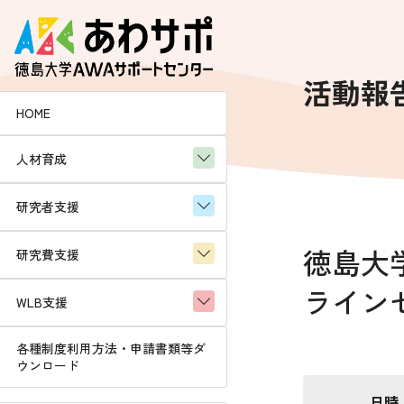
コ
ナ
ン
ビ
テ
ゲ
ン
ー
活動報
ツ
シ
HOME
へ
ョ
ス
ン
人材育成
キ
に
ッ
移
プ
動
研究者支援
徳島大
研究費支援
ライン
WLB支援
各種制度利用方法・申請書類等ダ
ウンロード
日時