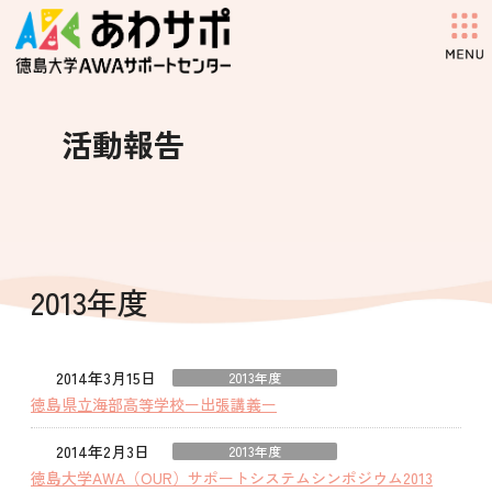
コ
ナ
ン
ビ
テ
ゲ
ン
ー
ツ
シ
へ
ョ
活動報告
ス
ン
キ
に
ッ
移
プ
動
2013年度
2014年3月15日
2013年度
徳島県立海部高等学校ー出張講義ー
2014年2月3日
2013年度
徳島大学AWA（OUR）サポートシステムシンポジウム2013