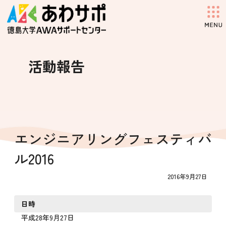
コ
ナ
ン
ビ
テ
ゲ
ン
ー
ツ
シ
へ
ョ
活動報告
ス
ン
キ
に
ッ
移
プ
動
エンジニアリングフェスティバ
ル2016
2016年9月27日
日時
平成28年9月27日