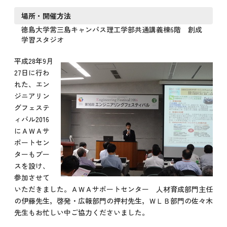
場所・開催方法
徳島大学常三島キャンパス理工学部共通講義棟6階 創成
学習スタジオ
平成28年9月
27日に行わ
れた、エン
ジニアリン
グフェステ
ィバル2016
にＡＷＡサ
ポートセン
ターもブー
スを設け、
参加させて
いただきました。ＡＷＡサポートセンター 人材育成部門主任
の伊藤先生，啓発・広報部門の押村先生，ＷＬＢ部門の佐々木
先生もお忙しい中ご協力くださいました。