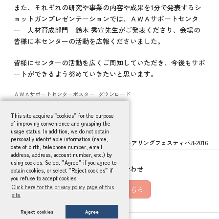
また、それぞれの研究や事業の内容や成果を1分で発表するシ
ョットガンプレゼンテーションでは、ＡＷＡサポートセンタ
ー 人材育成部門 鈴木 秀宣先生がご発表くださり、会場の
皆様に本センターの活動を広報くださいました。
皆様にセンターの活動を広くご周知していただき、今後もサポ
ートができるよう努めていきたいと思います。
ＡＷＡサポートセンターポスター
ダウンロード
This site acquires ”cookies” for the purpose
of improving convenience and grasping the
usage status. In addition, we do not obtain
personally identifiable information (name,
HOME
活動報告
2016年度
エンジニアリングフェスティバル2016
date of birth, telephone number, email
address, address, account number, etc.) by
using cookies. Select ”Agree” if you agree to
メールでお問い合わせ
obtain cookies, or select ”Reject cookies” if
you refuse to accept cookies.
Click here for the privacy policy page of this
お問い合わせはこちら
site
Reject cookies
Agree