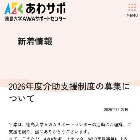
コ
ナ
ン
ビ
テ
ゲ
ン
ー
ツ
シ
へ
ョ
新着情報
ス
ン
キ
に
ッ
移
プ
動
2026年度介助支援制度の募集に
ついて
2026年5月27日
平素は、徳島大学ＡＷＡサポートセンターの活動にご理解、ご
支援を賜り、誠にありがとうございます。
さて、このたび、AWAサポートセンターWLB支援事業による