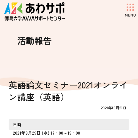
コ
ナ
ン
ビ
テ
ゲ
ン
ー
ツ
シ
へ
ョ
活動報告
ス
ン
キ
に
ッ
移
プ
動
英語論文セミナー2021オンライ
ン講座（英語）
2021年10月21日
日時
2021年9月29日 (水) 17：00～19：00