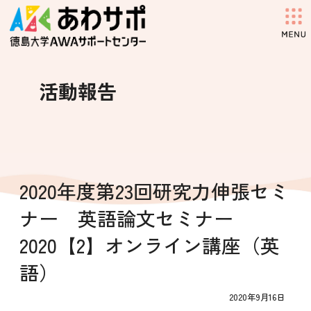
コ
ナ
ン
ビ
テ
ゲ
ン
ー
ツ
シ
へ
ョ
活動報告
ス
ン
キ
に
ッ
移
プ
動
2020年度第23回研究力伸張セミ
ナー 英語論文セミナー
2020【2】オンライン講座（英
語）
2020年9月16日