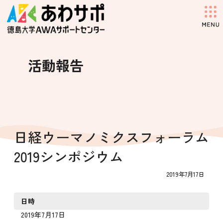
コ
ナ
ン
ビ
テ
ゲ
ン
ー
ツ
シ
へ
ョ
活動報告
ス
ン
キ
に
ッ
移
プ
動
日経ウーマノミクスフォーラム
2019シンポジウム
2019年7月17日
日時
2019年7月17日