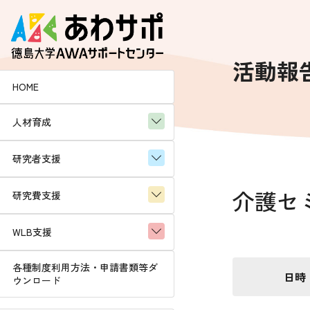
コ
ナ
ン
ビ
テ
ゲ
ン
ー
活動報
ツ
シ
HOME
へ
ョ
ス
ン
人材育成
キ
に
ッ
移
プ
動
研究者支援
介護セミ
研究費支援
WLB支援
各種制度利用方法・申請書類等ダ
日時
ウンロード