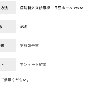
催方法
病院新外来診療棟 日亜ホール White
数
45名
告書
実施報告書
ート
アンケート結果
ご参照ください。