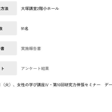
催方法
大塚講堂2階小ホール
数
91名
告書
実施報告書
ート
アンケート結果
16日（火）、女性の学び講座Ⅳ・第10回研究力伸張セミナー 