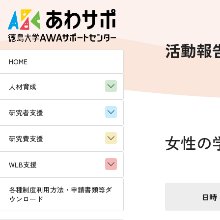
コ
ナ
ン
ビ
テ
ゲ
ン
ー
活動報
ツ
シ
HOME
へ
ョ
ス
ン
人材育成
キ
に
ッ
移
プ
動
研究者支援
女性の
研究費支援
WLB支援
各種制度利用方法・申請書類等ダ
日時
ウンロード