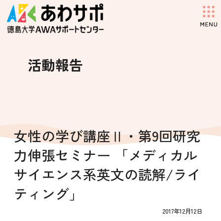
コ
ナ
ン
ビ
テ
ゲ
ン
ー
ツ
シ
へ
ョ
活動報告
ス
ン
キ
に
ッ
移
プ
動
女性の学び講座Ⅱ・第9回研究
力伸張セミナー 「メディカル
サイエンス系英文の読解/ライ
ティング」
2017年12月12日