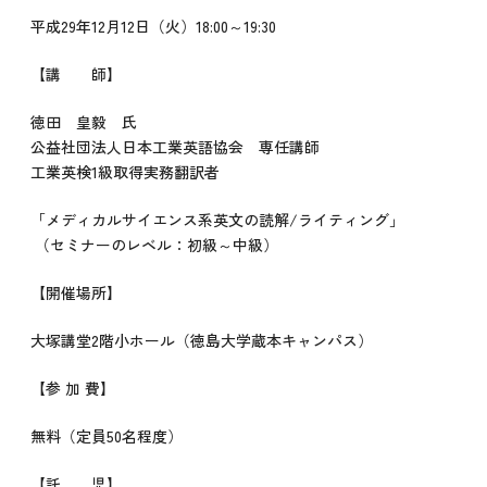
平成29年12月12日（火）18:00～19:30
【講 師】
徳田 皇毅 氏
公益社団法人日本工業英語協会 専任講師
工業英検1級取得実務翻訳者
「メディカルサイエンス系英文の読解/ライティング」
（セミナーのレベル：初級～中級）
【開催場所】
大塚講堂2階小ホール（徳島大学蔵本キャンパス）
【参 加 費】
無料（定員50名程度）
【託 児】