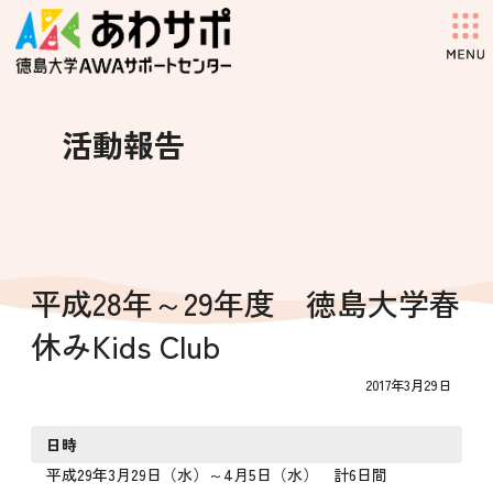
コ
ナ
ン
ビ
テ
ゲ
ン
ー
ツ
シ
へ
ョ
活動報告
ス
ン
キ
に
ッ
移
プ
動
平成28年～29年度 徳島大学春
休みKids Club
2017年3月29日
日時
平成29年3月29日（水）～4月5日（水） 計6日間