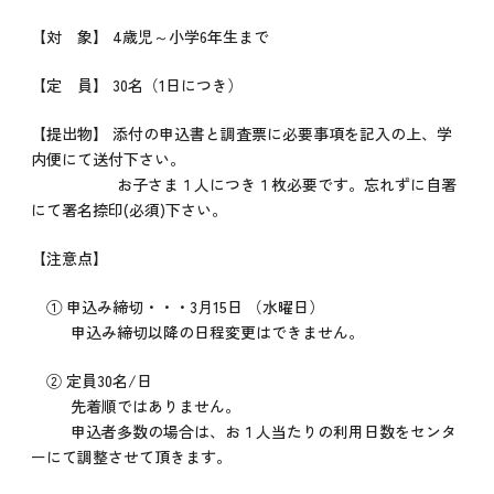
【対 象】 4歳児～小学6年生まで
【定 員】 30名（1日につき）
【提出物】 添付の申込書と調査票に必要事項を記入の上、学
内便にて送付下さい。
お子さま１人につき１枚必要です。忘れずに自署
にて署名捺印(必須)下さい。
【注意点】
① 申込み締切・・・3月15日 （水曜日）
申込み締切以降の日程変更はできません。
② 定員30名/日
先着順ではありません。
申込者多数の場合は、お１人当たりの利用日数をセンタ
ーにて調整させて頂きます。