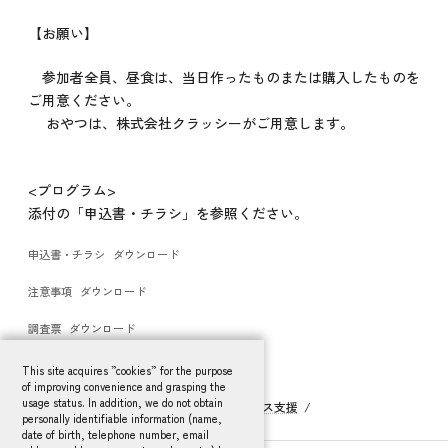
【お願い】
参加者全員、昼食は、当日作ったものまたは購入したものを
ご用意ください。
おやつは、株式会社クラッシーがご用意します。
<プログラム>
添付の「申込書・チラシ」を参照ください。
申込書・チラシ
ダウンロード
注意事項
ダウンロード
調査票
ダウンロード
This site acquires ”cookies” for the purpose
of improving convenience and grasping the
usage status. In addition, we do not obtain
HOME
活動報告
ワークライフバランス支援
personally identifiable information (name,
平成28年～29年度 徳島大学春休みKids Club
date of birth, telephone number, email