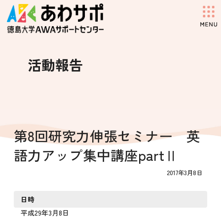
コ
ナ
ン
ビ
テ
ゲ
ン
ー
ツ
シ
へ
ョ
活動報告
ス
ン
キ
に
ッ
移
プ
動
第8回研究力伸張セミナー 英
語力アップ集中講座partⅡ
2017年3月8日
日時
平成29年3月8日