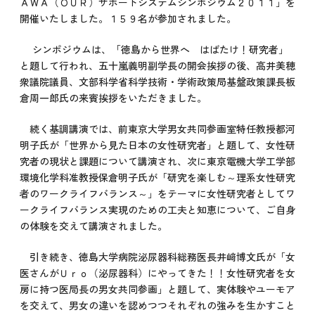
ＡＷＡ（ＯＵＲ）サポートシステムシンポジウム２０１１」を
開催いたしました。１５９名が参加されました。
シンポジウムは、「徳島から世界へ はばたけ！研究者」
と題して行われ、五十嵐義明副学長の開会挨拶の後、高井美穂
衆議院議員、文部科学省科学技術・学術政策局基盤政策課長板
倉周一郎氏の来賓挨拶をいただきました。
続く基調講演では、前東京大学男女共同参画室特任教授都河
明子氏が「世界から見た日本の女性研究者」と題して、女性研
究者の現状と課題について講演され、次に東京電機大学工学部
環境化学科准教授保倉明子氏が「研究を楽しむ～理系女性研究
者のワークライフバランス～」をテーマに女性研究者としてワ
ークライフバランス実現のための工夫と知恵について、ご自身
の体験を交えて講演されました。
引き続き、徳島大学病院泌尿器科総務医長井﨑博文氏が「女
医さんがＵｒｏ（泌尿器科）にやってきた！！女性研究者を女
房に持つ医局長の男女共同参画」と題して、実体験やユーモア
を交えて、男女の違いを認めつつそれぞれの強みを生かすこと