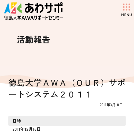
コ
ナ
ン
ビ
テ
ゲ
ン
ー
ツ
シ
へ
ョ
活動報告
ス
ン
キ
に
ッ
移
プ
動
徳島大学ＡＷＡ（ＯＵＲ）サポ
ートシステム２０１１
2011年3月18日
日時
2011年12月16日